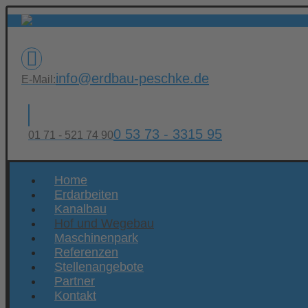
info@erdbau-peschke.de
E-Mail:
0 53 73 - 3315 95
01 71 - 521 74 90
Home
Erdarbeiten
Kanalbau
Hof und Wegebau
Maschinenpark
Referenzen
Stellenangebote
Partner
Kontakt