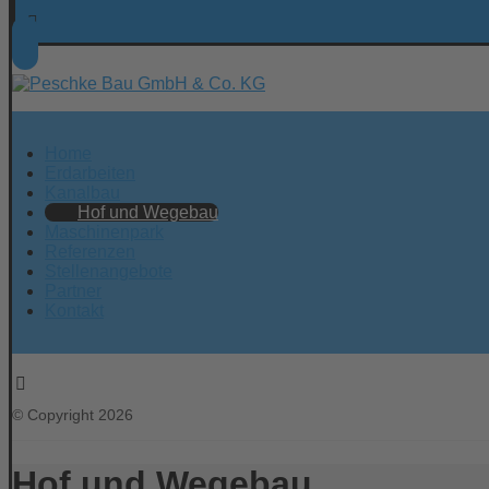
Home
Erdarbeiten
Kanalbau
Hof und Wegebau
Maschinenpark
Referenzen
Stellenangebote
Partner
Kontakt
© Copyright 2026
Hof und Wegebau