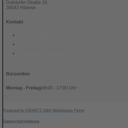
Dalldorfer Straße 18
38543 Hillerse
Kontakt
05373 / 331595
0171 / 5217490
info@erdbau-peschke.de
Bürozeiten
Montag - Freitag
08:00 - 17:00 Uhr
Powered by KIEWITZ D&H Webdesign Peine
Datenschutzerklärung