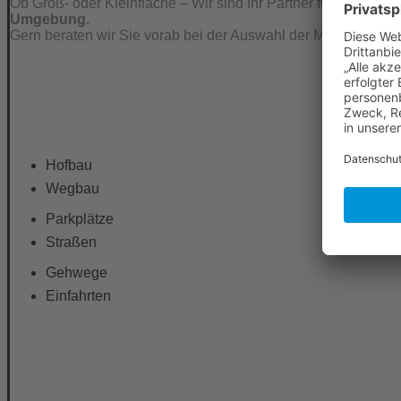
Ob Groß- oder Kleinfläche – Wir sind Ihr Partner für den
Hof-
Umgebung
.
Gern beraten wir Sie vorab bei der Auswahl der Materialien u
Hofbau
Wegbau
Parkplätze
Straßen
Gehwege
Einfahrten