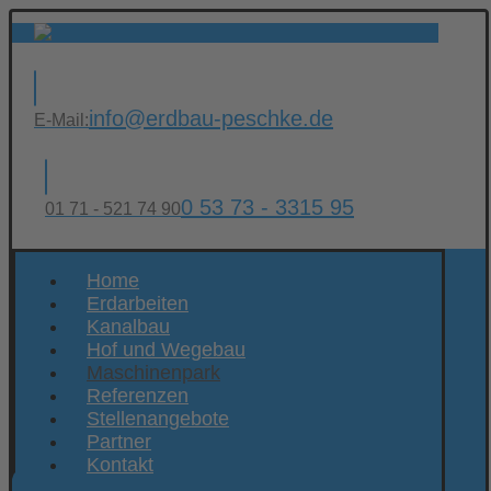
info@erdbau-peschke.de
E-Mail:
0 53 73 - 3315 95
01 71 - 521 74 90
Home
Erdarbeiten
Kanalbau
Hof und Wegebau
Maschinenpark
Referenzen
Stellenangebote
Partner
Kontakt