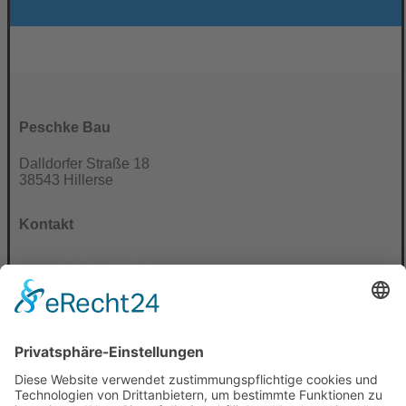
Peschke Bau
Dalldorfer Straße 18
38543 Hillerse
Kontakt
05373 / 331595
0171 / 5217490
info@erdbau-peschke.de
Bürozeiten