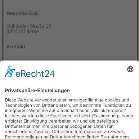
Peschke Bau
Dalldorfer Straße 18
38543 Hillerse
Kontakt
05373 / 331595
0171 / 5217490
info@erdbau-peschke.de
Bürozeiten
Montag - Freitag
08:00 - 17:00 Uhr