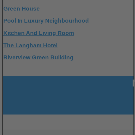
Green House
Pool In Luxury Neighbourhood
Kitchen And Living Room
The Langham Hotel
Riverview Green Building