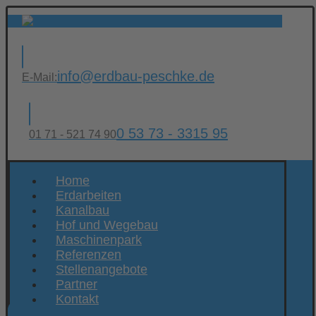
info@erdbau-peschke.de
E-Mail:
0 53 73 - 3315 95
01 71 - 521 74 90
Home
Erdarbeiten
Kanalbau
Hof und Wegebau
Maschinenpark
Referenzen
Stellenangebote
Partner
Kontakt