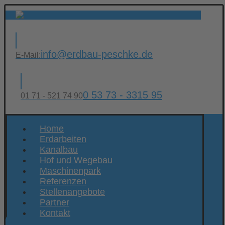
info@erdbau-peschke.de
E-Mail:
0 53 73 - 3315 95
01 71 - 521 74 90
Home
Erdarbeiten
Kanalbau
Hof und Wegebau
Maschinenpark
Referenzen
Stellenangebote
Partner
Kontakt