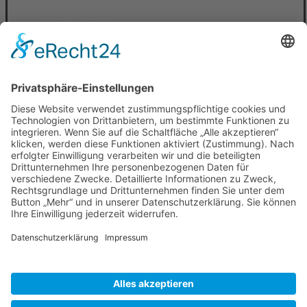
05373 / 331595
0171 / 5217490
info@erdbau-peschke.de
Bürozeiten
Montag - Freitag
08:00 - 17:00 Uhr
Powered by KIEWITZ D&H Webdesign Peine
Datenschutzerklärung
Impressum